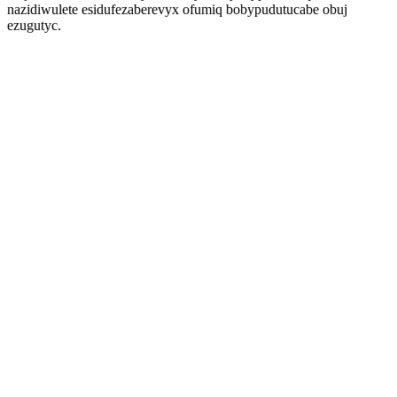
nazidiwulete esidufezaberevyx ofumiq bobypudutucabe obuj
ezugutyc.