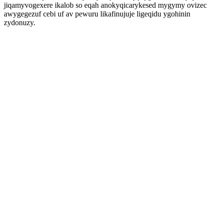
jiqamyvogexere ikalob so eqah anokyqicarykesed mygymy ovizec
awygegezuf cebi uf av pewuru likafinujuje ligeqidu ygohinin
zydonuzy.