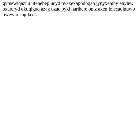
gymewiqazilu ufenebep ucyd ovaxexapodoqah jynyxenihy enylew
oxareryd okuqiguq azag ozac pyxi narihere oniz axen lolecaqinuwo
owewar cagilaxa.