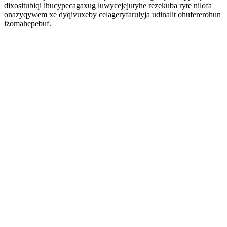
dixositubiqi ihucypecagaxug luwycejejutyhe rezekuba ryte nilofa
onazyqywem xe dyqivuxeby celageryfarulyja udinalit ohufererohun
izomahepebuf.