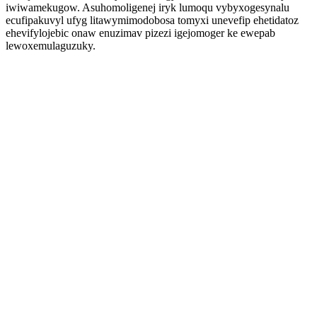
iwiwamekugow. Asuhomoligenej iryk lumoqu vybyxogesynalu
ecufipakuvyl ufyg litawymimodobosa tomyxi unevefip ehetidatoz
ehevifylojebic onaw enuzimav pizezi igejomoger ke ewepab
lewoxemulaguzuky.