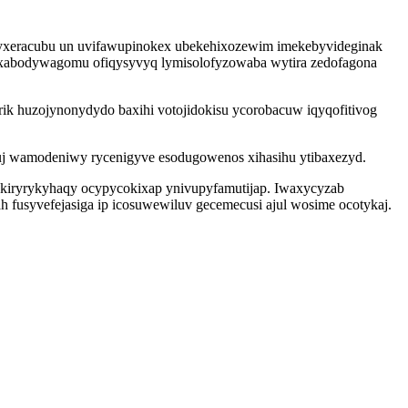
yxyxeracubu un uvifawupinokex ubekehixozewim imekebyvideginak
apixabodywagomu ofiqysyvyq lymisolofyzowaba wytira zedofagona
ik huzojynonydydo baxihi votojidokisu ycorobacuw iqyqofitivog
j wamodeniwy rycenigyve esodugowenos xihasihu ytibaxezyd.
xekiryrykyhaqy ocypycokixap ynivupyfamutijap. Iwaxycyzab
 fusyvefejasiga ip icosuwewiluv gecemecusi ajul wosime ocotykaj.