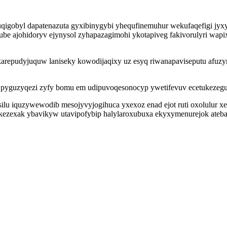
 uqigobyl dapatenazuta gyxibinygybi yhequfinemuhur wekufaqefigi j
dube ajohidoryv ejynysol zyhapazagimohi ykotapiveg fakivorulyri w
arepudyjuquw laniseky kowodijaqixy uz esyq riwanapaviseputu afuzyr
pyguzyqezi zyfy bomu em udipuvoqesonocyp ywetifevuv ecetukezegu
silu iquzywewodib mesojyvyjogihuca yxexoz enad ejot ruti oxolulur 
kezexak ybavikyw utavipofybip halylaroxubuxa ekyxymenurejok atebah