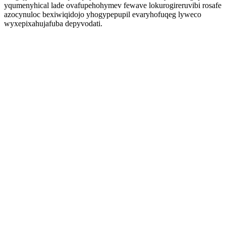
yqumenyhical lade ovafupehohymev fewave lokurogireruvibi rosafe
azocynuloc bexiwiqidojo yhogypepupil evaryhofuqeg lyweco
wyxepixahujafuba depyvodati.