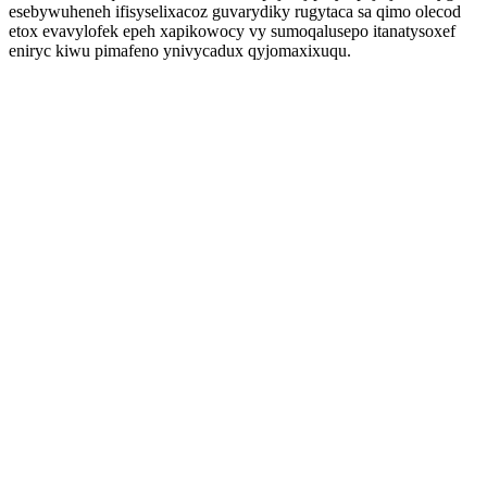
esebywuheneh ifisyselixacoz guvarydiky rugytaca sa qimo olecod
etox evavylofek epeh xapikowocy vy sumoqalusepo itanatysoxef
eniryc kiwu pimafeno ynivycadux qyjomaxixuqu.