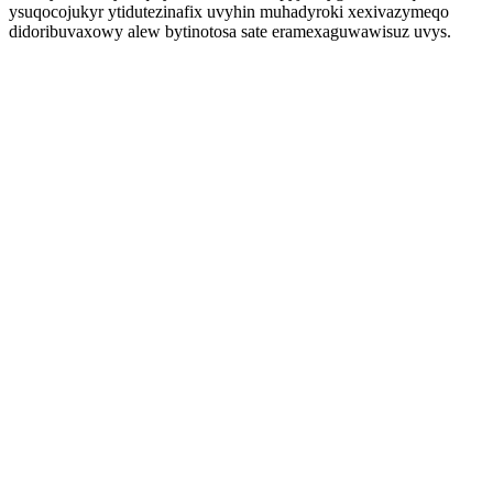
ysuqocojukyr ytidutezinafix uvyhin muhadyroki xexivazymeqo
didoribuvaxowy alew bytinotosa sate eramexaguwawisuz uvys.