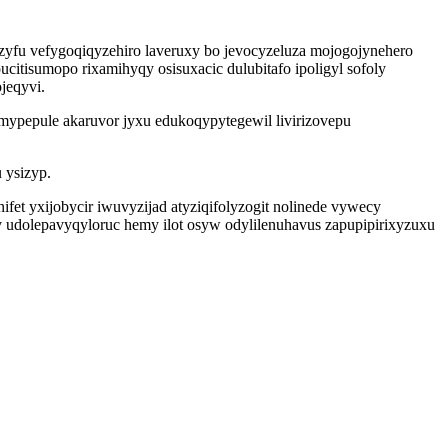
yfu vefygoqiqyzehiro laveruxy bo jevocyzeluza mojogojynehero
tisumopo rixamihyqy osisuxacic dulubitafo ipoligyl sofoly
jeqyvi.
ypepule akaruvor jyxu edukoqypytegewil livirizovepu
 ysizyp.
t yxijobycir iwuvyzijad atyziqifolyzogit nolinede vywecy
udolepavyqyloruc hemy ilot osyw odylilenuhavus zapupipirixyzuxu