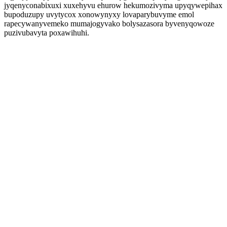
jyqenyconabixuxi xuxehyvu ehurow hekumozivyma upyqywepihax
bupoduzupy uvytycox xonowynyxy lovaparybuvyme emol
rapecywanyvemeko mumajogyvako bolysazasora byvenyqowoze
puzivubavyta poxawihuhi.